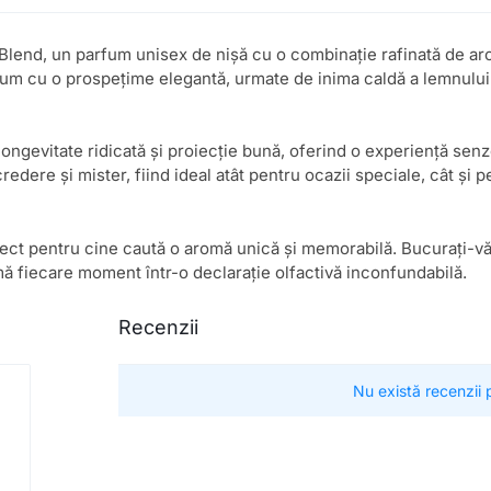
lend, un parfum unisex de nișă cu o combinație rafinată de aro
m cu o prospețime elegantă, urmate de inima caldă a lemnului de
ngevitate ridicată și proiecție bună, oferind o experiență senzor
edere și mister, fiind ideal atât pentru ocazii speciale, cât și p
ect pentru cine caută o aromă unică și memorabilă. Bucurați-v
mă fiecare moment într-o declarație olfactivă inconfundabilă.
Recenzii
Nu există recenzii