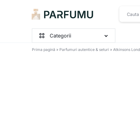
PARFUMU.RO
Categorii
Prima pagină
»
Parfumuri autentice & seturi
»
Atkinsons Lond
Parfumuri Femei
Parfumuri Barbați
Parfumuri Unisex
Seturi
Toate produsele