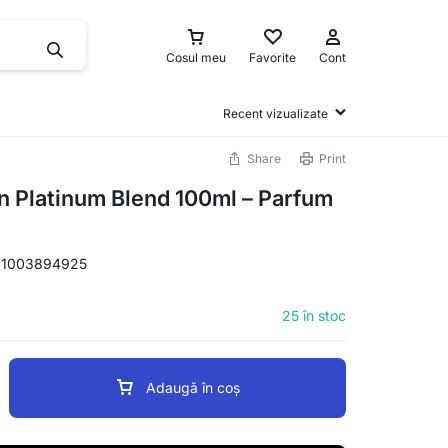
Cosul meu
Favorite
Cont
Recent vizualizate
Share
Print
n Platinum Blend 100ml – Parfum
11003894925
25 în stoc
Adaugă în coș