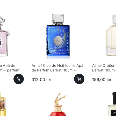
ce Apă de
Armaf Club de Nuit Iconic Apă
Ajmal Orbiter
ml – parfum
de Parfum Bărbați 105ml –
Bărbați 100ml
itate ridicată
Esență Premium Fresh
312,00
lei
156,00
lei