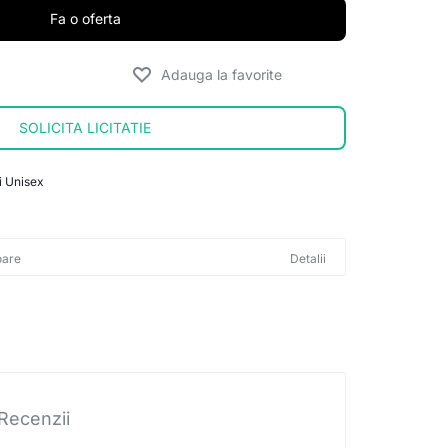
Fa o oferta
SOLICITA LICITATIE
i Unisex
oare
Detalii
Recenzii