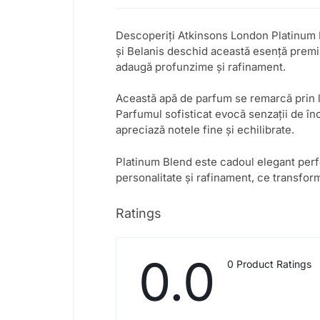
Descoperiți Atkinsons London Platinum B
și Belanis deschid această esență premiu
adaugă profunzime și rafinament.
Această apă de parfum se remarcă prin lo
Parfumul sofisticat evocă senzații de încr
apreciază notele fine și echilibrate.
Platinum Blend este cadoul elegant perf
personalitate și rafinament, ce transfor
Ratings
0.0
0 Product Ratings