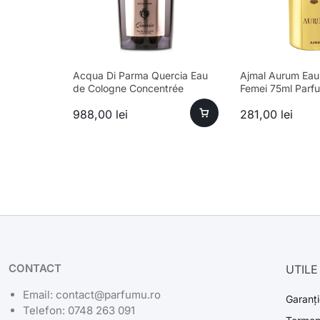
Acqua Di Parma Quercia Eau
Ajmal Aurum Eau
de Cologne Concentrée
Femei 75ml Parf
Bărbați 180ml
988,00
lei
281,00
lei
CONTACT
UTILE
Email: contact@parfumu.ro
Garanți
Telefon: 0748 263 091