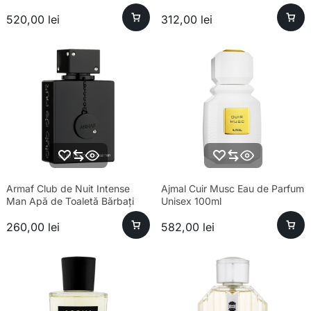
Calabria Eau de Toilette Unisex
520,00
lei
312,00
lei
100ml
Armaf Club de Nuit Intense
Ajmal Cuir Musc Eau de Parfum
Man Apă de Toaletă Bărbați
Unisex 100ml
100ml Parfum
260,00
lei
582,00
lei