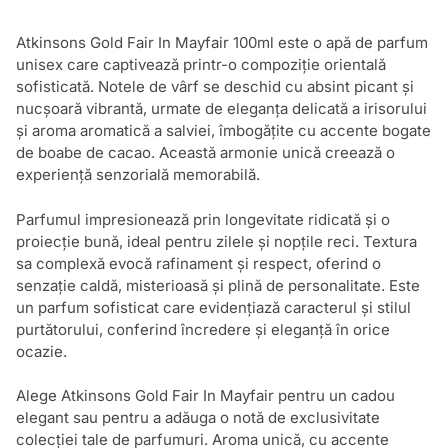
Atkinsons Gold Fair In Mayfair 100ml este o apă de parfum
unisex care captivează printr-o compoziție orientală
sofisticată. Notele de vârf se deschid cu absint picant și
nucșoară vibrantă, urmate de eleganța delicată a irisorului
și aroma aromatică a salviei, îmbogățite cu accente bogate
de boabe de cacao. Această armonie unică creează o
experiență senzorială memorabilă.
Parfumul impresionează prin longevitate ridicată și o
proiecție bună, ideal pentru zilele și nopțile reci. Textura
sa complexă evocă rafinament și respect, oferind o
senzație caldă, misterioasă și plină de personalitate. Este
un parfum sofisticat care evidențiază caracterul și stilul
purtătorului, conferind încredere și eleganță în orice
ocazie.
Alege Atkinsons Gold Fair In Mayfair pentru un cadou
elegant sau pentru a adăuga o notă de exclusivitate
colecției tale de parfumuri. Aroma unică, cu accente