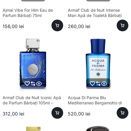
Ajmal Vibe For Him Eau de
Armaf Club de Nuit Intense
Parfum Bărbați 75ml
Man Apă de Toaletă Bărbați
100ml Parfum
156,00
lei
260,00
lei
Armaf Club de Nuit Iconic Apă
Acqua Di Parma Blu
de Parfum Bărbați 105ml –
Mediterraneo Bergamotto di
Esență Premium Fresh
Calabria Eau de Toilette Unisex
312,00
lei
520,00
lei
100ml