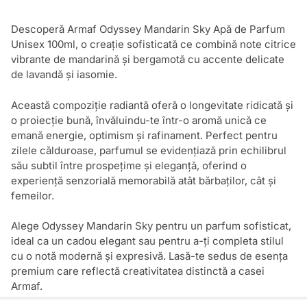
Descoperă Armaf Odyssey Mandarin Sky Apă de Parfum
Unisex 100ml, o creație sofisticată ce combină note citrice
vibrante de mandarină și bergamotă cu accente delicate
de lavandă și iasomie.
Această compoziție radiantă oferă o longevitate ridicată și
o proiecție bună, învăluindu-te într-o aromă unică ce
emană energie, optimism și rafinament. Perfect pentru
zilele călduroase, parfumul se evidențiază prin echilibrul
său subtil între prospețime și eleganță, oferind o
experiență senzorială memorabilă atât bărbaților, cât și
femeilor.
Alege Odyssey Mandarin Sky pentru un parfum sofisticat,
ideal ca un cadou elegant sau pentru a-ți completa stilul
cu o notă modernă și expresivă. Lasă-te sedus de esența
premium care reflectă creativitatea distinctă a casei
Armaf.