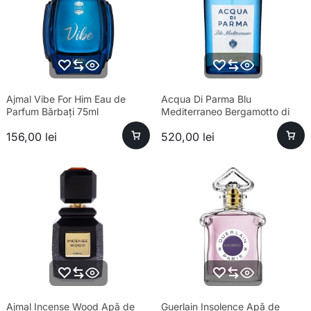
Ajmal Vibe For Him Eau de
Acqua Di Parma Blu
Parfum Bărbați 75ml
Mediterraneo Bergamotto di
Calabria Eau de Toilette Unisex
156,00
lei
520,00
lei
100ml
Ajmal Incense Wood Apă de
Guerlain Insolence Apă de