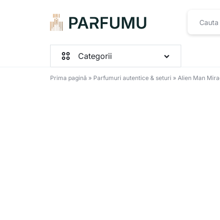
PARFUMU.RO
Categorii
Prima pagină
»
Parfumuri autentice & seturi
»
Alien Man Mira
Parfumuri Femei
Parfumuri Barbați
Parfumuri Unisex
Seturi
Toate produsele