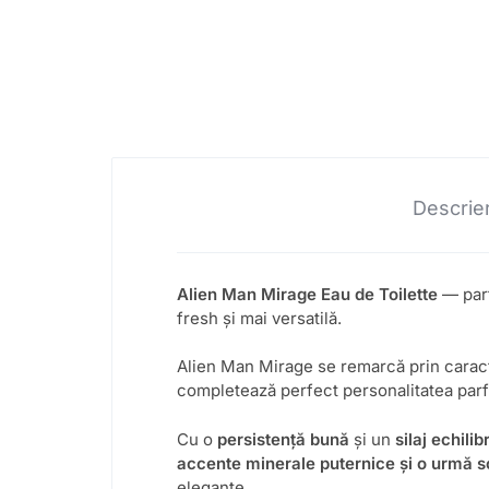
Descrie
Alien Man Mirage Eau de Toilette
— part
fresh și mai versatilă.
Alien Man Mirage se remarcă prin caract
completează perfect personalitatea parf
Cu o
persistență bună
și un
silaj echilib
accente minerale puternice și o urmă so
elegante