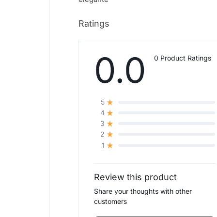
Ratings
0.0
0 Product Ratings
5
4
3
2
1
Review this product
Share your thoughts with other
customers