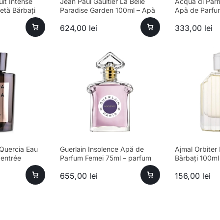
it Intense
Jean Paul Gaultier La Belle
Acqua di Par
etă Bărbați
Paradise Garden 100ml – Apă
Apă de Parfu
de Parfum Feminin
624,00
lei
333,00
lei
Quercia Eau
Guerlain Insolence Apă de
Ajmal Orbiter
entrée
Parfum Femei 75ml – parfum
Bărbați 100ml
sofisticat, longevitate ridicată
655,00
lei
156,00
lei