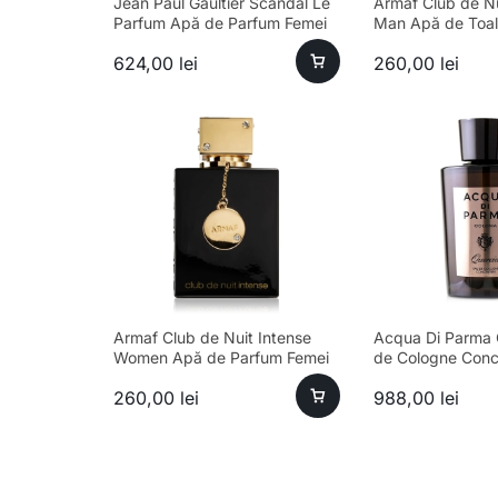
Jean Paul Gaultier Scandal Le
Armaf Club de Nu
Parfum Apă de Parfum Femei
Man Apă de Toal
80ml – Parfum sofisticat
100ml Parfum
624,00
lei
260,00
lei
Armaf Club de Nuit Intense
Acqua Di Parma 
Women Apă de Parfum Femei
de Cologne Conc
105ml
Bărbați 180ml
260,00
lei
988,00
lei