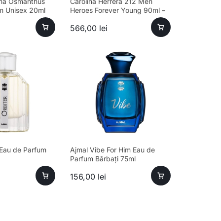
ma Osmanthus
Carolina Herrera 212 Men
m Unisex 20ml
Heroes Forever Young 90ml –
parfum sofisticat bărbați
566,00
lei
 Eau de Parfum
Ajmal Vibe For Him Eau de
Parfum Bărbați 75ml
156,00
lei