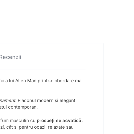
Recenzii
nă a lui Alien Man printr‑o abordare mai
inament
. Flaconul modern și elegant
batul contemporan.
parfum masculin cu
prospețime acvatică,
 zi, cât și pentru ocazii relaxate sau