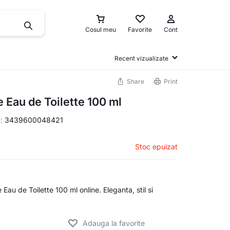
Cosul meu
Favorite
Cont
Recent vizualizate
Share
Print
 Eau de Toilette 100 ml
u:
3439600048421
Stoc epuizat
u de Toilette 100 ml online. Eleganta, stil si