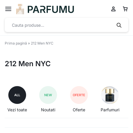
Prima pagină
»
212 Men NYC
212 Men NYC
ALL
NEW
OFERTE
Vezi toate
Noutati
Oferte
Parfumuri